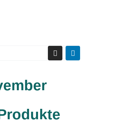
vember
 Produkte